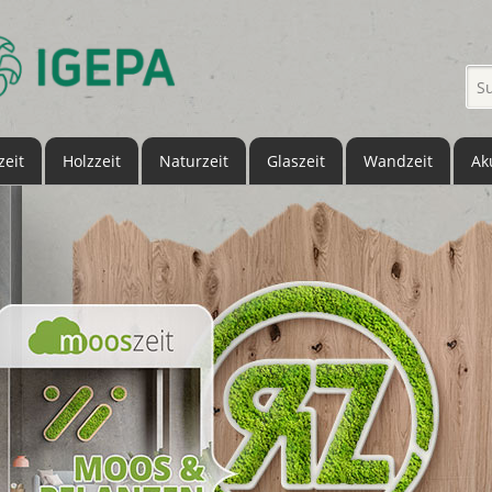
eit
Holzzeit
Naturzeit
Glaszeit
Wandzeit
Ak