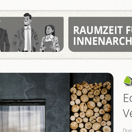
E
V
Dur