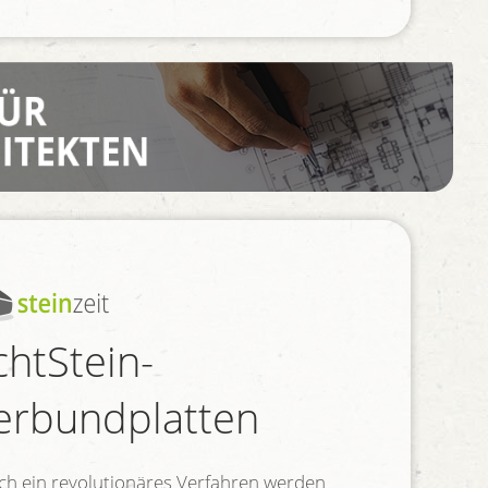
chtStein-
erbundplatten
ch ein revolutionäres Verfahren werden