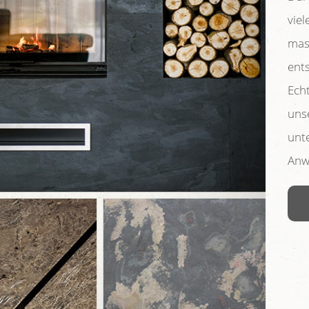
vie
mas
ent
Echt
uns
unt
Anw