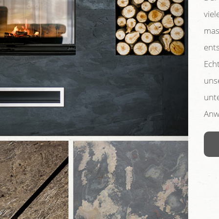
vie
mas
ent
Echt
uns
unt
Anw