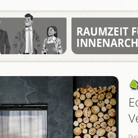
E
V
Dur