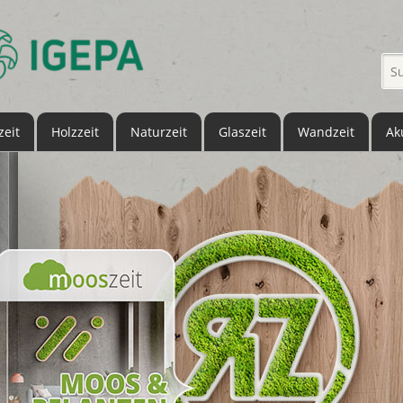
eit
Holzzeit
Naturzeit
Glaszeit
Wandzeit
Ak