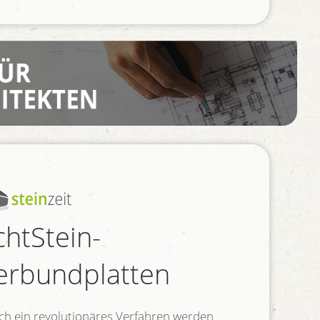
chtStein-
erbundplatten
ch ein revolutionäres Verfahren werden