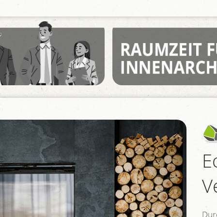
E
V
Dur