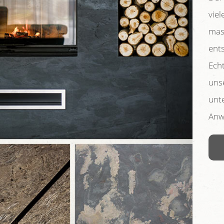
vie
mas
ent
Echt
uns
unt
Anw