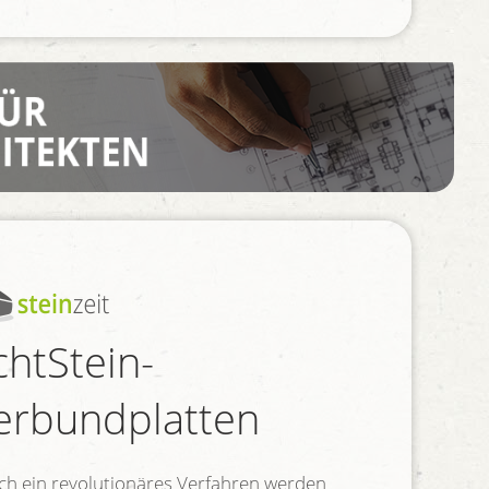
chtStein-
erbundplatten
ch ein revolutionäres Verfahren werden