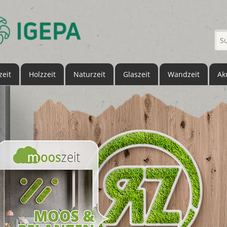
eit
Holzzeit
Naturzeit
Glaszeit
Wandzeit
Ak