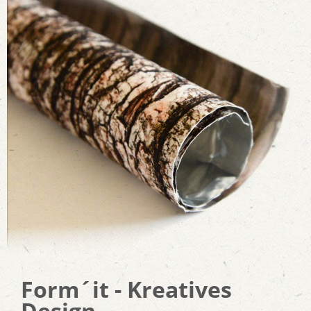
Form´it -
Kreatives
Design