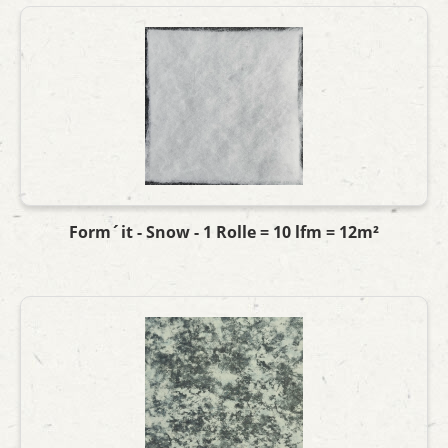
Form´it - Snow - 1 Rolle = 10 lfm = 12m²