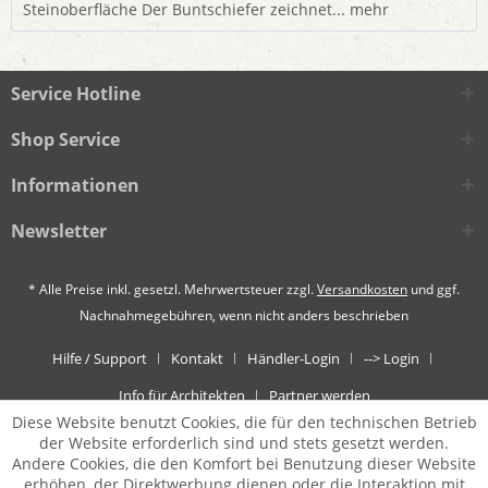
Steinoberfläche Der Buntschiefer zeichnet...
mehr
Service Hotline
Shop Service
Informationen
Newsletter
* Alle Preise inkl. gesetzl. Mehrwertsteuer zzgl.
Versandkosten
und ggf.
Nachnahmegebühren, wenn nicht anders beschrieben
Hilfe / Support
Kontakt
Händler-Login
--> Login
Info für Architekten
Partner werden
Diese Website benutzt Cookies, die für den technischen Betrieb
der Website erforderlich sind und stets gesetzt werden.
Andere Cookies, die den Komfort bei Benutzung dieser Website
erhöhen, der Direktwerbung dienen oder die Interaktion mit