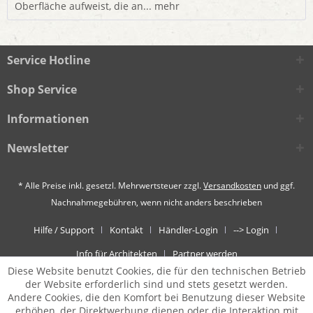
Oberfläche aufweist, die an...
mehr
Service Hotline
Shop Service
Informationen
Newsletter
* Alle Preise inkl. gesetzl. Mehrwertsteuer zzgl.
Versandkosten
und ggf.
Nachnahmegebühren, wenn nicht anders beschrieben
Hilfe / Support
Kontakt
Händler-Login
--> Login
Info für Architekten
Partner werden
Diese Website benutzt Cookies, die für den technischen Betrieb
der Website erforderlich sind und stets gesetzt werden.
Andere Cookies, die den Komfort bei Benutzung dieser Website
erhöhen, der Direktwerbung dienen oder die Interaktion mit