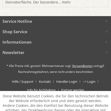
Steinoberfläche. Der besondere...
mehr
Service Hotline
Shop Service
Informationen
Newsletter
* Alle Preise inkl. gesetzl. Mehrwertsteuer zzgl.
Versandkosten
und ggf.
Nachnahmegebühren, wenn nicht anders beschrieben
Hilfe / Support
Kontakt
Händler-Login
--> Login
Info für Architekten
Partner werden
Diese Website benutzt Cookies, die für den technischen Betrieb
der Website erforderlich sind und stets gesetzt werden.
Andere Cookies, die den Komfort bei Benutzung dieser Website
erhöhen, der Direktwerbung dienen oder die Interaktion mit